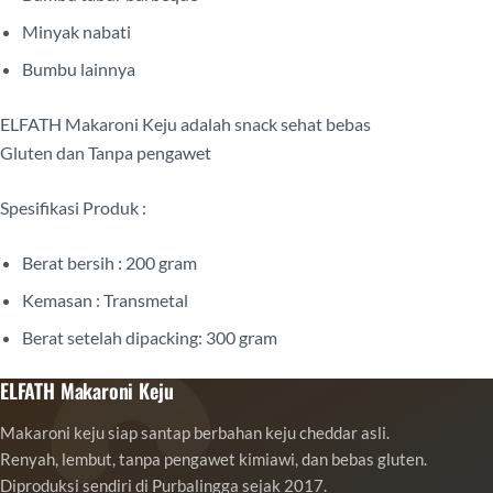
Minyak nabati
Bumbu lainnya
ELFATH Makaroni Keju adalah snack sehat bebas
Gluten dan Tanpa pengawet
Spesifikasi Produk :
Berat bersih : 200 gram
Kemasan : Transmetal
Berat setelah dipacking: 300 gram
ELFATH Makaroni Keju
Makaroni keju siap santap berbahan keju cheddar asli.
Renyah, lembut, tanpa pengawet kimiawi, dan bebas gluten.
Diproduksi sendiri di Purbalingga sejak 2017.