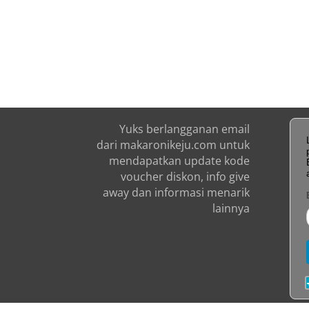
Yuks berlangganan email
dari makaronikeju.com untuk
mendapatkan update kode
voucher diskon, info give
away dan informasi menarik
lainnya