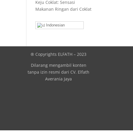
Keju Coklat: Sensasi
Makanan Ringan dari Coklat
Indonesian
® Copyrights ELFATH – 2023
l
Dilarang mengambil konten
tanpa izin resmi dari CV. Elfath
Averania Jaya