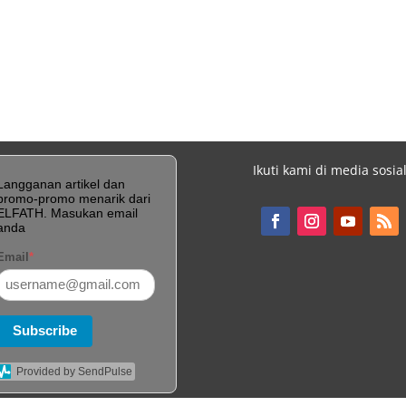
Ikuti kami di media sosia
Langganan artikel dan
promo-promo menarik dari
ELFATH. Masukan email
anda
Email
*
Subscribe
Provided by SendPulse